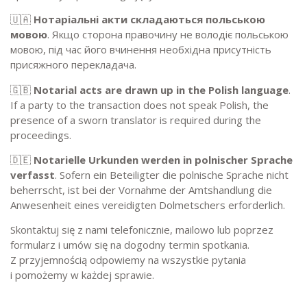
🇺🇦
Нотаріальні акти складаються польською
мовою
. Якщо сторона правочину не володіє польською
мовою, під час його вчинення необхідна присутність
присяжного перекладача.
🇬🇧
Notarial acts are drawn up in the Polish language
.
If a party to the transaction does not speak Polish, the
presence of a sworn translator is required during the
proceedings.
🇩🇪
Notarielle Urkunden werden in polnischer Sprache
verfasst
. Sofern ein Beteiligter die polnische Sprache nicht
beherrscht, ist bei der Vornahme der Amtshandlung die
Anwesenheit eines vereidigten Dolmetschers erforderlich.
Skontaktuj się z nami telefonicznie, mailowo lub poprzez
formularz i umów się na dogodny termin spotkania.
Z przyjemnością odpowiemy na wszystkie pytania
i pomożemy w każdej sprawie.