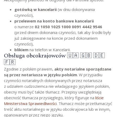
gotówką w kancelarii
(w dniu dokonywania
czynności),
przelewem na konto bankowe kancelarii
o numerze
02 1050 1025 1000 0091 4442 9546
(przed dniem dokonania czynności, tak aby środki były
już zaksięgowane na koncie przed dokonaniem
czynności),
blikiem
na telefon w Kancelarii.
Obsługa obcokrajowców 🇺🇦 🇬🇧 🇩🇪
🇫🇷
Zgodnie z polskim prawem,
akty notarialne sporządzane
są przez notariusza w języku polskim
. W przypadku
czynności notarialnych dokonywanych przez notariusza
z udziałem cudzoziemca nie władającego językiem polskim,
obecny musi być także tłumacz. Przepisy uwzględniają
obecność tłumacza przysięgłego, który figuruje na
liście
Ministerstwa Sprawiedliwości
. Tłumacz może przetłumaczyć
treść aktu notarialnego w języku obcokrajowca lub w innym,
opanowanym przez niego języku.